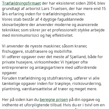
Træfældningsfirmaet
der har eksisteret siden 2004, blev
grundlagt af arborist Lars Truelsen, der har mere end 15
års erfaring inden for træfældningsbranchen.
Vores stab består af 4 dygtige faguddannede
skovarbejdere der anvender moderne og avancerede
teknikker, som sikrer jer et professionelt stykke arbejde
med minimumsrisici og høj effektivitet.
Vi anvender de nyeste maskiner, såsom kraner,
flishuggere, stubfræsere og mobillifte.
Vi udfører opgaver over det meste af Sjælland, både for
private husejere, virksomheder. Vi hjælper ofte
entreprenører og anlægsgartnere med udfordrende
opgaver.
Foruden træfældning og stubfræsning, udfører vi alle
tænkelige opgaver inden for træpleje, risikovurdering,
plantning, værdiansættelse af træer og meget mere.
Her på siden kan du
ber
egne prisen
på din opgave og
indhente et uforpligtende tilbud. Hvis du er i tvivl om en