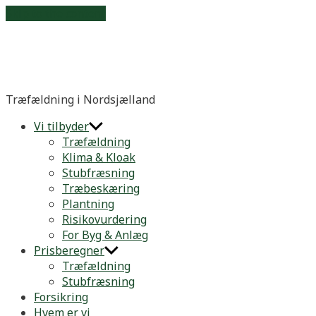
Skip to the content
3ned.dk
Træfældning i Nordsjælland
Vi tilbyder
Træfældning
Klima & Kloak
Stubfræsning
Træbeskæring
Plantning
Risikovurdering
For Byg & Anlæg
Prisberegner
Træfældning
Stubfræsning
Forsikring
Hvem er vi