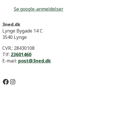
Se google-anmeldelser
3ned.dk
Lynge Bygade 14 C
3540 Lynge
CVR.: 28430108
Tlf:
23601460
E-mail:
post@3ned.dk
Facebook
Instagram