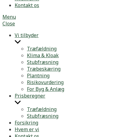
Kontakt os
Menu
Close
Vi tilbyder
Show
sub
Træfældning
menu
Klima & Kloak
Stubfræsning
Træbeskæring
Plantning
Risikovurdering
For Byg & Anlæg
Prisberegner
Show
sub
Træfældning
menu
Stubfræsning
Forsikring
Hvem er vi
Kontakt os