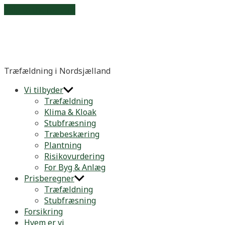
Skip to the content
3ned.dk
Træfældning i Nordsjælland
Vi tilbyder
Træfældning
Klima & Kloak
Stubfræsning
Træbeskæring
Plantning
Risikovurdering
For Byg & Anlæg
Prisberegner
Træfældning
Stubfræsning
Forsikring
Hvem er vi