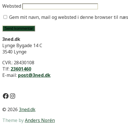
Websted
Gem mit navn, mail og websted i denne browser til næ
3ned.dk
Lynge Bygade 14 C
3540 Lynge
CVR.: 28430108
Tlf:
23601460
E-mail:
post@3ned.dk
Facebook
Instagram
© 2026
3ned.dk
Theme by
Anders Norén