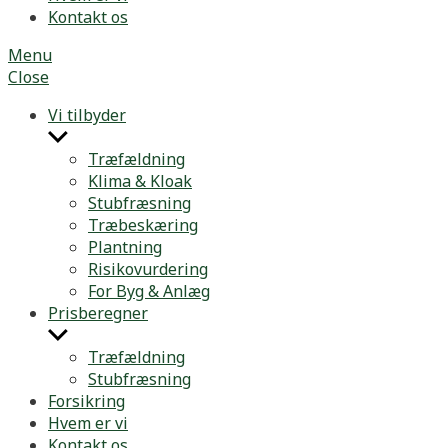
Kontakt os
Menu
Close
Vi tilbyder
Show
sub
Træfældning
menu
Klima & Kloak
Stubfræsning
Træbeskæring
Plantning
Risikovurdering
For Byg & Anlæg
Prisberegner
Show
sub
Træfældning
menu
Stubfræsning
Forsikring
Hvem er vi
Kontakt os