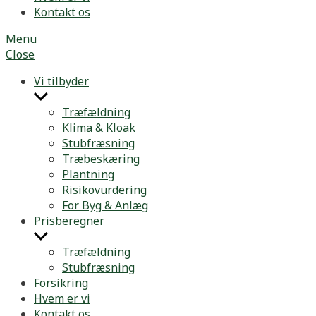
Kontakt os
Menu
Close
Vi tilbyder
Show
sub
Træfældning
menu
Klima & Kloak
Stubfræsning
Træbeskæring
Plantning
Risikovurdering
For Byg & Anlæg
Prisberegner
Show
sub
Træfældning
menu
Stubfræsning
Forsikring
Hvem er vi
Kontakt os