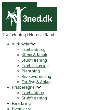
Skip to the content
3ned.dk
Træfældning i Nordsjælland
Vi tilbyder
Træfældning
Klima & Kloak
Stubfræsning
Træbeskæring
Plantning
Risikovurdering
For Byg & Anlæg
Prisberegner
Træfældning
Stubfræsning
Forsikring
Hvem er vi